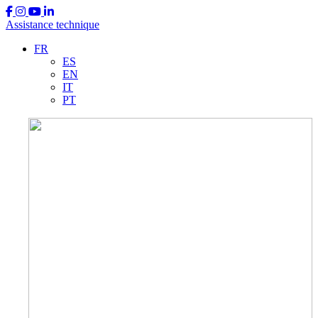
Assistance technique
FR
ES
EN
IT
PT