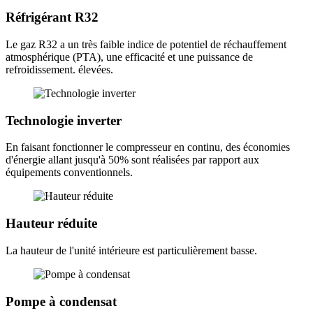
D
s
Réfrigérant R32
l
c
Le gaz R32 a un très faible indice de potentiel de réchauffement
i
atmosphérique (PTA), une efficacité et une puissance de
p
refroidissement. élevées.
l
h
Technologie inverter
i
En faisant fonctionner le compresseur en continu, des économies
é
d'énergie allant jusqu'à 50% sont réalisées par rapport aux
équipements conventionnels.
H
n
Hauteur réduite
La hauteur de l'unité intérieure est particulièrement basse.
Pompe à condensat