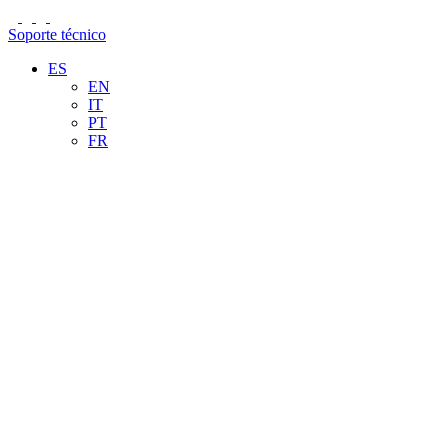
Soporte técnico
ES
EN
IT
PT
FR