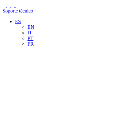
Soporte técnico
ES
EN
IT
PT
FR