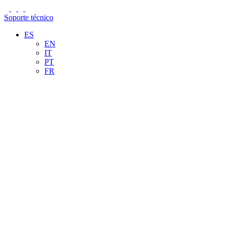
Soporte técnico
ES
EN
IT
PT
FR