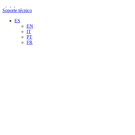
Soporte técnico
ES
EN
IT
PT
FR