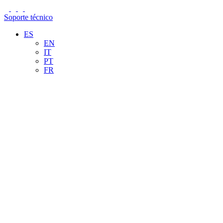
Soporte técnico
ES
EN
IT
PT
FR