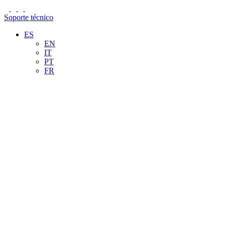
Soporte técnico
ES
EN
IT
PT
FR