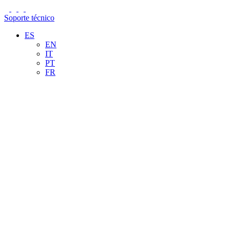
Soporte técnico
ES
EN
IT
PT
FR